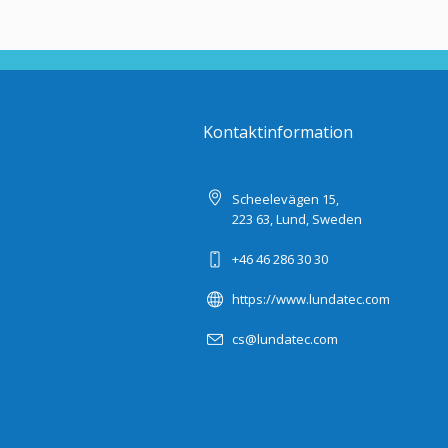
Kontaktinformation
Scheelevägen 15,
223 63, Lund, Sweden
+46 46 286 30 30
https://www.lundatec.com
cs@lundatec.com