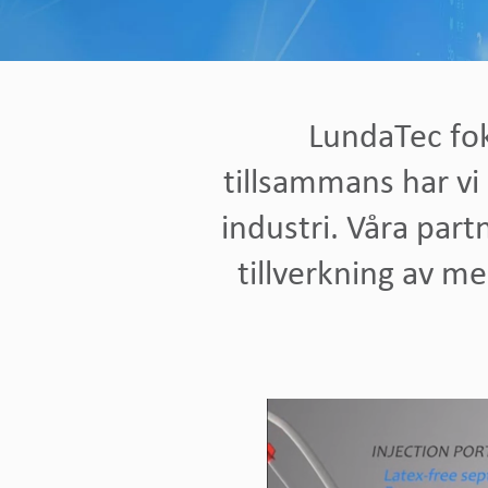
LundaTec fok
tillsammans har vi
industri. Våra part
tillverkning av m
Videospelare