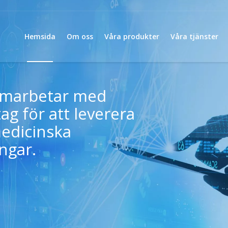
Hemsida
Om oss
Våra produkter
Våra tjänster
amarbetar med
ag för att leverera
medicinska
ngar.