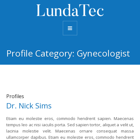
Profile Category:
Gynecologist
Profiles
Dr. Nick Sims
Etiam eu molestie eros, commodo hendrerit sapien. Maecenas
tempus leo ac nisi iaculis porta. Sed sapien tortor, aliquet a velit ut,
lacinia molestie velit. Maecenas ornare consequat massa
ullamcorper dapibus. Etiam eu molestie eros, commodo hendrerit